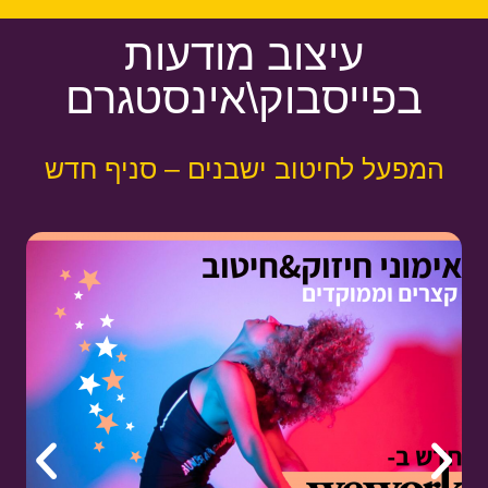
עיצוב מודעות
בפייסבוק\אינסטגרם
המפעל לחיטוב ישבנים – סניף חדש